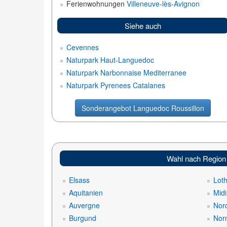
Ferienwohnungen
Villeneuve-lès-Avignon
Siehe auch
Cevennes
Naturpark Haut-Languedoc
Naturpark Narbonnaise Mediterranee
Naturpark Pyrenees Catalanes
Sonderangebot Languedoc Roussillon
Wahl nach Region
Elsass
Loth
Aquitanien
Mid
Auvergne
Nord
Burgund
Nor