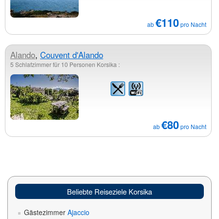
€110
ab
pro Nacht
Alando
,
Couvent d'Alando
5 Schlafzimmer für 10 Personen Korsika :
€80
ab
pro Nacht
Beliebte Reiseziele Korsika
Gästezimmer
Ajaccio