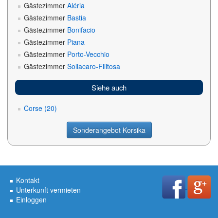
Gästezimmer
Aléria
Gästezimmer
Bastia
Gästezimmer
Bonifacio
Gästezimmer
Piana
Gästezimmer
Porto-Vecchio
Gästezimmer
Sollacaro-Filitosa
Siehe auch
Corse (20)
Sonderangebot Korsika
Kontakt
Unterkunft vermieten
Einloggen