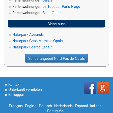
Ferienwohnungen
Calais
Ferienwohnungen
Le-Touquet-Paris-Plage
Ferienwohnungen
Saint-Omer
Siehe auch
Naturpark Avesnois
Naturpark Caps Marais d’Opale
Naturpark Scarpe Escaut
Sonderangebot Nord Pas de Calais
Kontakt
Unterkunft vermieten
Einloggen
Français
English
Deutsch
Nederlands
Español
Italiano
Português