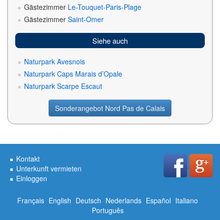
Gästezimmer
Le-Touquet-Paris-Plage
Gästezimmer
Saint-Omer
Siehe auch
Naturpark Avesnois
Naturpark Caps Marais d’Opale
Naturpark Scarpe Escaut
Sonderangebot Nord Pas de Calais
Kontakt
Unterkunft vermieten
Einloggen
Français
English
Deutsch
Nederlands
Español
Italiano
Português