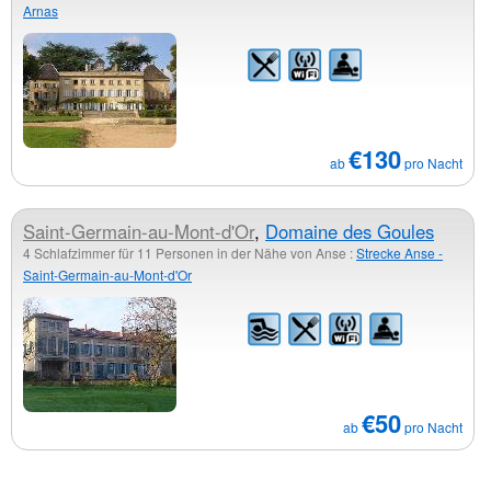
Arnas
€130
ab
pro Nacht
Saint-Germain-au-Mont-d'Or
,
Domaine des Goules
4 Schlafzimmer für 11 Personen in der Nähe von Anse :
Strecke Anse -
Saint-Germain-au-Mont-d'Or
€50
ab
pro Nacht