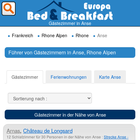
Wohin möchten Sie reisen ?
Gästezimmer in Anse
Frankreich
Rhone Alpen
Rhone
Anse
Führer von Gästezimmern in Anse, Rhone Alpen
Suchen
Gästezimmer
Ferienwohnungen
Karte Anse
Gästezimmer in der Nähe von Anse
Arnas
,
Château de Longsard
12 Schlafzimmer für 30 Personen in der Nähe von Anse :
Strecke Anse -