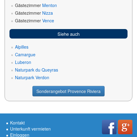
Gästezimmer
Menton
Gästezimmer
Nizza
Gästezimmer
Vence
Siehe auch
Alpilles
Camargue
Luberon
Naturpark du Queyras
Naturpark Verdon
Sonderangebot Provence Riviera
Kontakt
Unterkunft vermieten
Einloggen