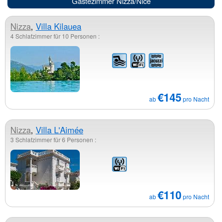
Gästezimmer Nizza/Nice
Nizza
,
Villa Kilauea
4 Schlafzimmer für 10 Personen :
€145
ab
pro Nacht
Nizza
,
Villa L'Aimée
3 Schlafzimmer für 6 Personen :
€110
ab
pro Nacht