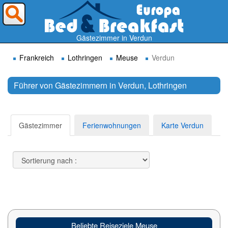
Wohin möchten Sie reisen ?
Gästezimmer in Verdun
Frankreich
Lothringen
Meuse
Verdun
Führer von Gästezimmern in Verdun, Lothringen
Suchen
Gästezimmer
Ferienwohnungen
Karte Verdun
Beliebte Reiseziele Meuse