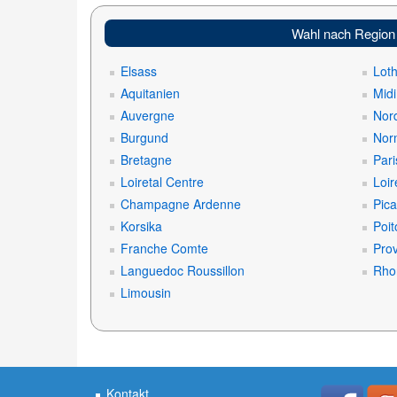
Wahl nach Region
Elsass
Loth
Aquitanien
Mid
Auvergne
Nord
Burgund
Nor
Bretagne
Pari
Loiretal Centre
Loir
Champagne Ardenne
Pica
Korsika
Poit
Franche Comte
Prov
Languedoc Roussillon
Rho
Limousin
Kontakt