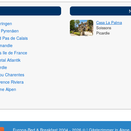
Casa La Palma
ringen
Soissons
i Pyrenäen
Picardie
 Pas de Calais
mandie
s Ile de France
etal Atlantik
rdie
ou Charentes
ence Riviera
ne Alpen
Europa-Bed & Breakfast 2004 - 2026 © | Gästezimmer in Aisne