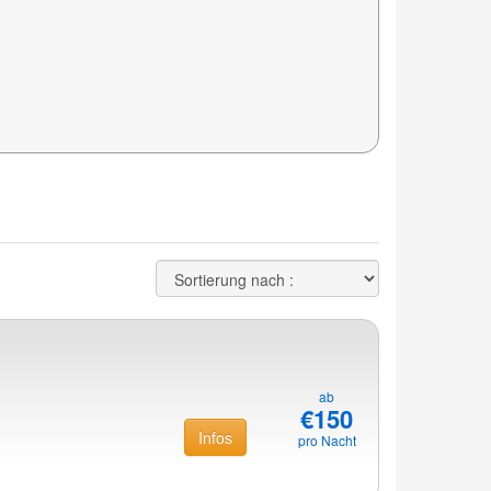
ab
€150
Infos
pro Nacht